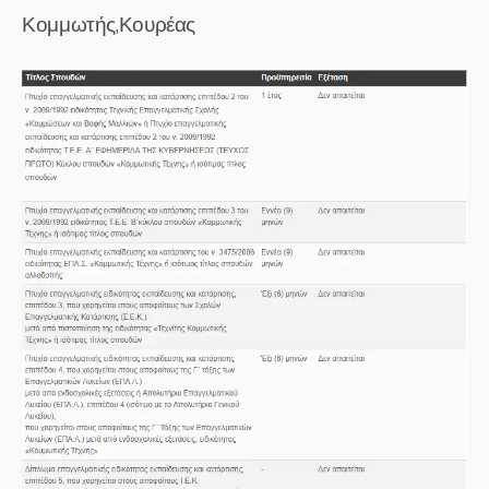
Κομμωτής,Κουρέας